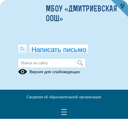
МБОУ «ДМИТРИЕВСКАЯ
ООШ»
Написать письмо
Версия для слабовидящих
Выписка_из_реестра_аккредитованн
01270-29-01144122
Опубликовано на сайте
Сведения об образовательной организации
30 марта 2025
Скачать
Посмотреть