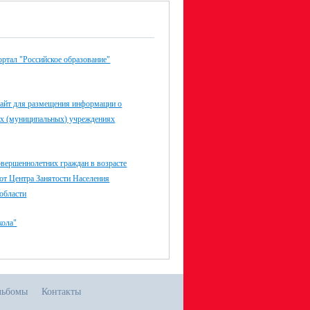
ртал "Российское образование"
айт для размещения информации о
ых (муниципальных) учреждениях
овершеннолетних граждан в возрасте
т от Центра Занятости Населения
области
ола"
льбомы
Контакты