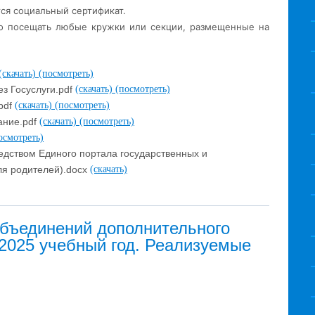
ся социальный сертификат.
во посещать любые кружки или секции, размещенные на
(скачать)
(посмотреть)
ез Госуслуги.pdf
(скачать)
(посмотреть)
pdf
(скачать)
(посмотреть)
ание.pdf
(скачать)
(посмотреть)
осмотреть)
едством Единого портала государственных и
ля родителей).docx
(скачать)
объединений дополнительного
-2025 учебный год. Реализуемые