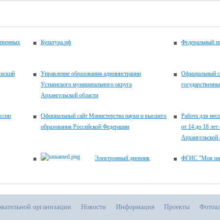
ственных
Культура.рф
Федеральный по
янский
Управление образования администрации
Официальный с
Устьянского муниципального округа
государственн
Архангельской области
ссии
Официальный сайт Министерства науки и высшего
Работа для нес
образования Российской Федерации
от 14 до 18 ле
Архангельской 
Электронный дневник
ФГИС "Моя шк
овательной организации
Новости
Информация
Проекты
Фотоа