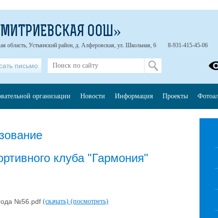
ДМИТРИЕВСКАЯ ООШ»
ая область, Устьянский район, д. Алферовская, ул. Школьная, 6
8-931-415-45-06
сать письмо
овательной организации
Новости
Информация
Проекты
Фотоа
зование
ортивного клуба "Гармония"
 года №56.pdf
(скачать)
(посмотреть)