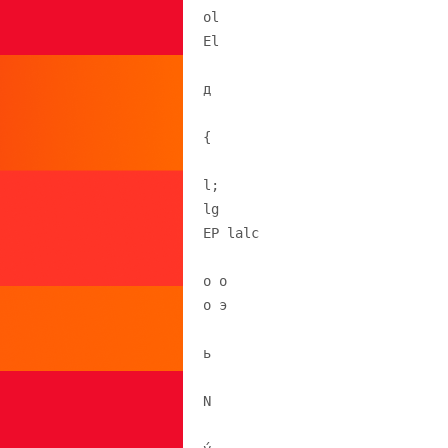
ol
El
д
{
l;
lg
ЕР lalc
о о
о э
ь
N