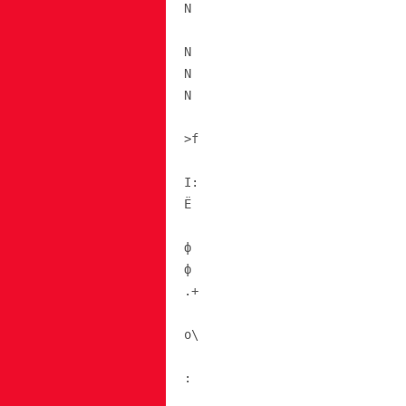
N
N
N
N
>f
I:
Ё
ф
ф
.+
о\
: