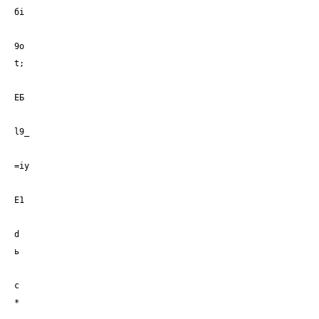
бi
9о
t;
ЕБ
l9_
=iу
Е1
d
ь
с
*