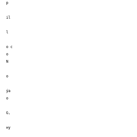
р
il
l
о с
о
N
о
ýa
о
G,
ну