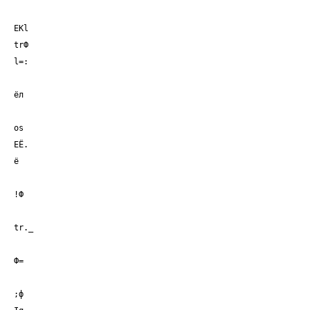
EKl
trФ
l=:
ёл
os
ЕЁ.
ё
!Ф
tr._
Ф=
;ф