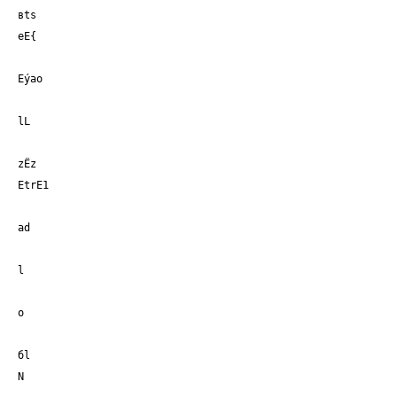
вts
еЕ{
Еýао
lL
zЁz
EtrE1
аd
l
о
бl
N