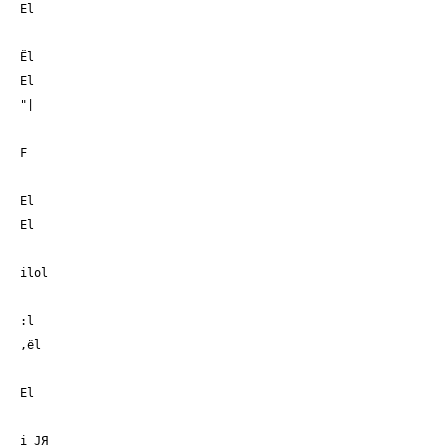
El
Ёl
El
"|
F
El
El
ilol
:l
,ёl
El
i JЯ