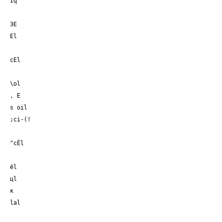
Iq
3Е
Еl
cEl
\ol
, Е
s oil
;ci-(!
^сЁl
ёl
цl
к
lal