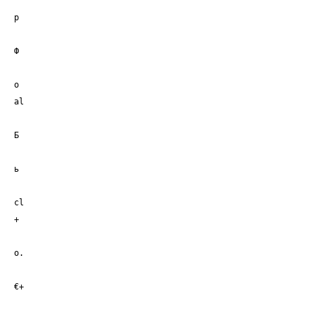
р
Ф
о
al
Б
ь
cl
+
о.
€+