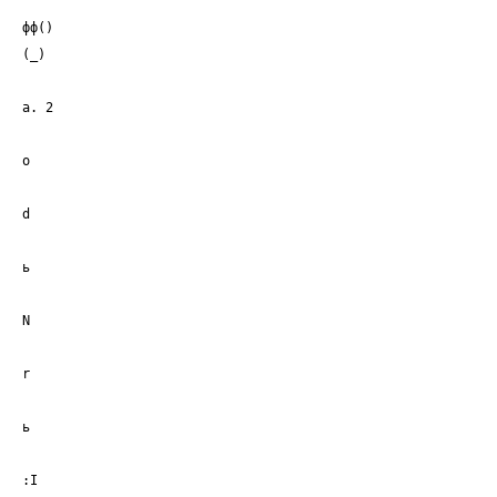
фф()
(_)
а. 2
о
d
ь
N
r
ь
:I