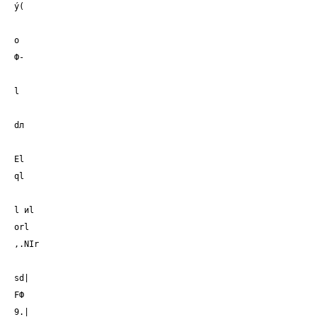
ý(
о
Ф-
l
dл
El
ql
l иl
orl
,.NIr
sd|
FФ
9.|