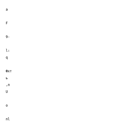
a
F
9-
l:
q
Фхт
ь
,л
U
о
пl