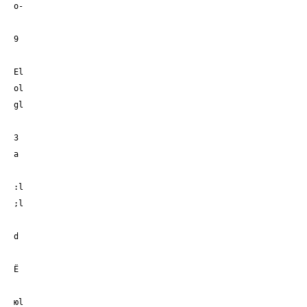
о-
9
El
ol
gl
3
а
:l
;l
d
Ё
юl