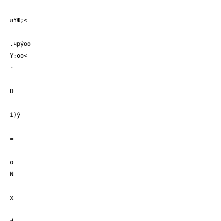
лYФ;<
.чрýоо
Y:оо<
-
D
i)ý
=
о
N
х