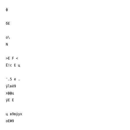
ф
бЕ
о\
N
>Е F <
Ё!с Е ц
'.5 е .
ýlвё9
хффц
ýЕ Е
ц в9вýух
оЕФ9