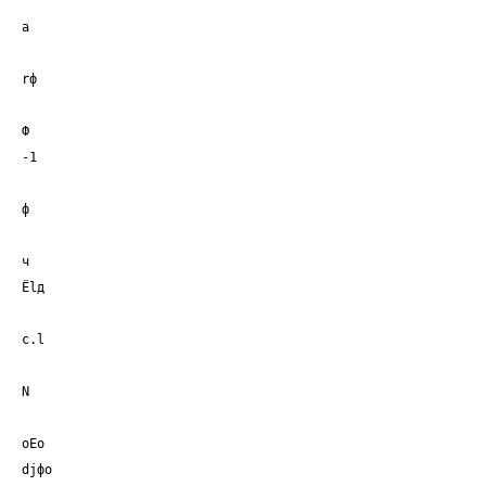
а
rф
Ф
-1
ф
ч
Ёlд
c.l
N
оЕо
djфо