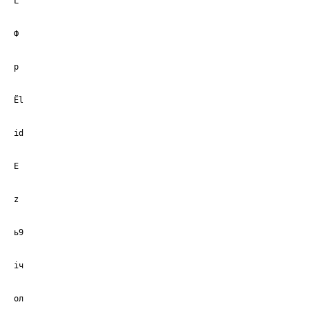
L
Ф
р
Ёl
id
Е
z
ь9
iч
ол