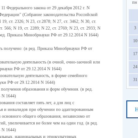
пн
11 Федерального закона от 29 декабря 2012 г. N
Федерации" (Собрание законодательства Российской
19, ст. 2326; N 23, ст.2878; N 27, ст. 3462; N 30, ст.
3
ст. 566; N 19, ст. 2289; N 22, ст. 2769; N 23, ст. 2933; N
 (в ред. Приказа Минобрнауки РФ от 29.12.2014 N 1644)
10
ь получено: (в ред. Приказа Минобрнауки РФ от
17
овательную деятельность (в очной, очно-заочной или
24
рнауки РФ от 29.12.2014 N 1644)
зовательную деятельность, в форме семейного
31
уки РФ от 29.12.2014 N 1644)
получения образования и форм обучения. (в ред.
 N 1644)
вания составляет пять лет, а для лиц с
Н
я и инвалидов при обучении по адаптированным
основного общего образования, независимо от
й, увеличивается не более чем на один год. (в ред.
 N 1644)
нальных, национальных и этнокультурных