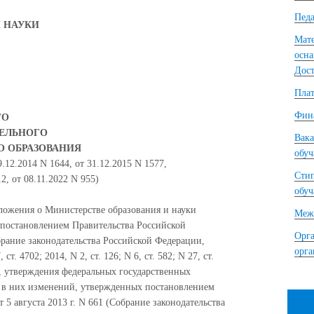
Педа
 НАУКИ
Мате
осна
Дост
Плат
Фина
ГО
ТЕЛЬНОГО
Вака
О ОБРАЗОВАНИЯ
обу
12.2014 N 1644, от 31.12.2015 N 1577,
Сти
, от 08.11.2022 N 955)
обу
оложения о Министерстве образования и науки
Межд
постановлением Правительства Российской
Орга
брание законодательства Российской Федерации,
орг
 ст. 4702; 2014, N 2, ст. 126; N 6, ст. 582; N 27, ст.
и, утверждения федеральных государственных
я в них изменений, утвержденных постановлением
5 августа 2013 г. N 661 (Собрание законодательства