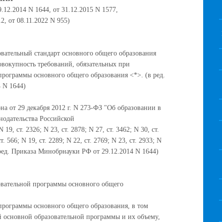
12.2014 N 1644, от 31.12.2015 N 1577,
, от 08.11.2022 N 955)
овательный стандарт основного общего образования
совокупность требований, обязательных при
программы основного общего образования <*>. (в ред.
 N 1644)
на от 29 декабря 2012 г. N 273-ФЗ "Об образовании в
нодательства Российской
 19, ст. 2326; N 23, ст. 2878; N 27, ст. 3462; N 30, ст.
ст. 566; N 19, ст. 2289; N 22, ст. 2769; N 23, ст. 2933; N
 (в ред. Приказа Минобрнауки РФ от 29.12.2014 N 1644)
зовательной программы основного общего
 программы основного общего образования, в том
й основной образовательной программы и их объему,