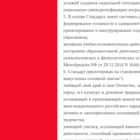
условий создания социальной ситуации
социальную самоидентификацию посред
5. В основе Стандарта лежит системно-
формирование готовности к саморазви
проектирование и конструирование соц
образования;
активную учебно-познавательную деяте
построение образовательной деятельно
психологических и физиологических ос
Минобрнауки РФ от 29.12.2014 N 1644)
6. Стандарт ориентирован на становле
выпускника основной школы"):
любящий свой край и свое Отечество, 
народ, его культуру и духовные традици
осознающий и принимающий ценности ч
многонационального российского народа
активно и заинтересованно познающий 
творчества;
умеющий учиться, осознающий важност
деятельности, способный применять по