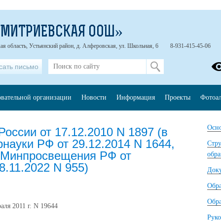
ДМИТРИЕВСКАЯ ООШ»
ая область, Устьянский район, д. Алферовская, ул. Школьная, 6
8-931-415-45-06
сать письмо
овательной организации
Новости
Информация
Проекты
Фотоа
Осно
оссии от 17.12.2010 N 1897 (в
науки РФ от 29.12.2014 N 1644,
Стру
, Минпросвещения РФ от
обра
08.11.2022 N 955)
Док
Обр
Обра
ля 2011 г. N 19644
Руко