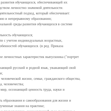
 развития обучающихся, обеспечивающей их
ством личностно значимой деятельности.
деятельностный подход, который обеспечивает:
тию и непрерывному образованию;
иальной среды развития обучающихся в системе
льность обучающихся;
сти с учетом индивидуальных возрастных,
обенностей обучающихся. (в ред. Приказа
ние личностных характеристик выпускника ("портрет
знающий русский и родной язык, уважающий свой
и;
еловеческой жизни, семьи, гражданского общества,
, человечества;
мир, осознающий ценность труда, науки и
ь образования и самообразования для жизни и
лученные знания на практике;