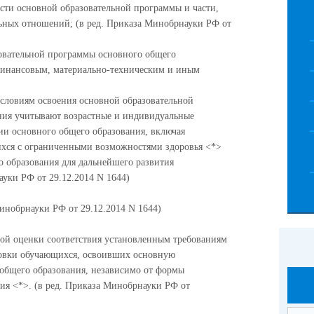
асти основной образовательной программы и части,
ьных отношений; (в ред. Приказа Минобрнауки РФ от
овательной программы основного общего
 финансовым, материально-техническим и иным
 условиям освоения основной образовательной
ния учитывают возрастные и индивидуальные
и основного общего образования, включая
ихся с ограниченными возможностями здоровья <*>
о образования для дальнейшего развития
уки РФ от 29.12.2014 N 1644)
Минобрнауки РФ от 29.12.2014 N 1644)
ной оценки соответствия установленным требованиям
товки обучающихся, освоивших основную
общего образования, независимо от формы
ия <*>. (в ред. Приказа Минобрнауки РФ от