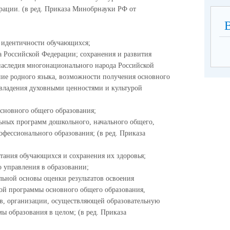
рации. (в ред. Приказа Минобрнауки РФ от
 идентичности обучающихся;
а Российской Федерации; сохранения и развития
 наследия многонационального народа Российской
ние родного языка, возможности получения основного
овладения духовными ценностями и культурой
основного общего образования;
ьных программ дошкольного, начального общего,
офессионального образования; (в ред. Приказа
тания обучающихся и сохранения их здоровья;
о управления в образовании;
ьной основы оценки результатов освоения
ой программы основного общего образования,
ов, организации, осуществляющей образовательную
ы образования в целом; (в ред. Приказа