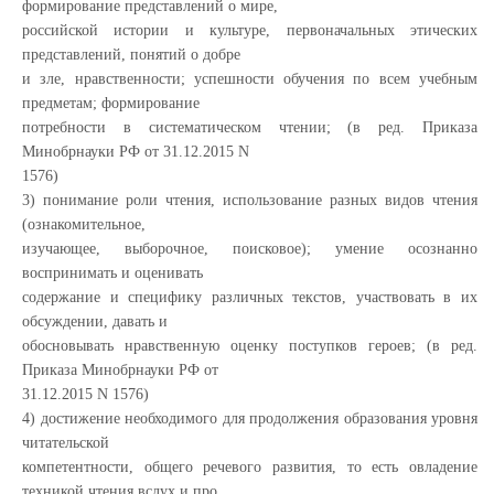
формирование представлений о мире,
российской истории и культуре, первоначальных этических
представлений, понятий о добре
и зле, нравственности; успешности обучения по всем учебным
предметам; формирование
потребности в систематическом чтении; (в ред. Приказа
Минобрнауки РФ от 31.12.2015 N
1576)
3) понимание роли чтения, использование разных видов чтения
(ознакомительное,
изучающее, выборочное, поисковое); умение осознанно
воспринимать и оценивать
содержание и специфику различных текстов, участвовать в их
обсуждении, давать и
обосновывать нравственную оценку поступков героев; (в ред.
Приказа Минобрнауки РФ от
31.12.2015 N 1576)
4) достижение необходимого для продолжения образования уровня
читательской
компетентности, общего речевого развития, то есть овладение
техникой чтения вслух и про