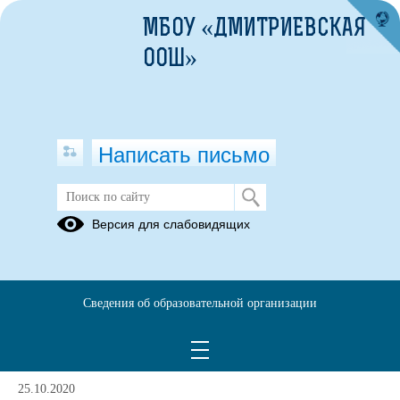
МБОУ «ДМИТРИЕВСКАЯ
ООШ»
Написать письмо
Бесплатное питание учащихся
Версия для слабовидящих
начальных классов классов
Примерное
10-ти
Сведения об образовательной организации
дневное
меню
25.10.2020